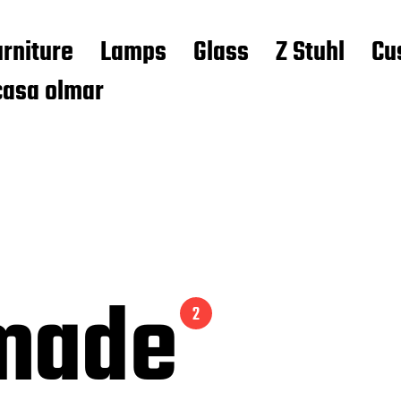
urniture
Lamps
Glass
Z Stuhl
Cu
casa olmar
made
2